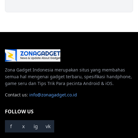
Zona Gadget Indonesia merupakan situs yang membahas
semua hal mengenai gadget terbaru, spesifikasi handphone,
game seru dan Tips Trik Para pecinta Android & iOS.
Contact us:
info@zonagadget.co.id
FOLLOW US
f
x
ig
vk