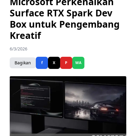
Microsoft Perkenalkan
Surface RTX Spark Dev
Box untuk Pengembang
Kreatif
6/3/2026
Bagikan
f
X
P
WA