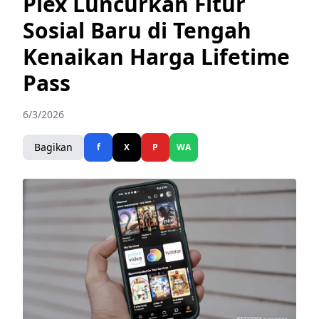
Plex Luncurkan Fitur
Sosial Baru di Tengah
Kenaikan Harga Lifetime
Pass
6/3/2026
Bagikan
f
X
P
WA