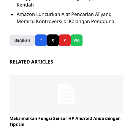
Rendah
Amazon Luncurkan Alat Pencarian AI yang
Memicu Kontroversi di Kalangan Pengguna
Bagikan
f
X
P
WA
RELATED ARTICLES
Maksimalkan Fungsi Sensor HP Android Anda dengan
Tips Ini