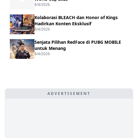
8/4/2026
Kolaborasi BLEACH dan Honor of Kings
Hadirkan Konten Eksklusif
8/4/2026
Senjata Pilihan RedFace di PUBG MOBILE
untuk Menang
8/4/2026
ADVERTISEMENT