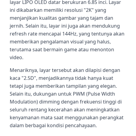
layar LIPO OLED datar berukuran 6.85 inci. Layar
ini dikabarkan memiliki resolusi "2K" yang
menjanjikan kualitas gambar yang tajam dan
jernih. Selain itu, layar ini juga akan mendukung
refresh rate mencapai 144Hz, yang tentunya akan
memberikan pengalaman visual yang halus,
terutama saat bermain game atau menonton
video.
Menariknya, layar tersebut akan dilapisi dengan
kaca "2.5D", menjadikannya tidak hanya kuat
tetapi juga memberikan tampilan yang elegan.
Selain itu, dukungan untuk PWM (Pulse Width
Modulation) dimming dengan frekuensi tinggi di
seluruh rentang kecerahan akan meningkatkan
kenyamanan mata saat menggunakan perangkat
dalam berbagai kondisi pencahayaan.