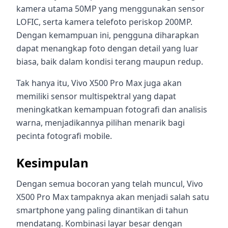
kamera utama 50MP yang menggunakan sensor
LOFIC, serta kamera telefoto periskop 200MP.
Dengan kemampuan ini, pengguna diharapkan
dapat menangkap foto dengan detail yang luar
biasa, baik dalam kondisi terang maupun redup.
Tak hanya itu, Vivo X500 Pro Max juga akan
memiliki sensor multispektral yang dapat
meningkatkan kemampuan fotografi dan analisis
warna, menjadikannya pilihan menarik bagi
pecinta fotografi mobile.
Kesimpulan
Dengan semua bocoran yang telah muncul, Vivo
X500 Pro Max tampaknya akan menjadi salah satu
smartphone yang paling dinantikan di tahun
mendatang. Kombinasi layar besar dengan