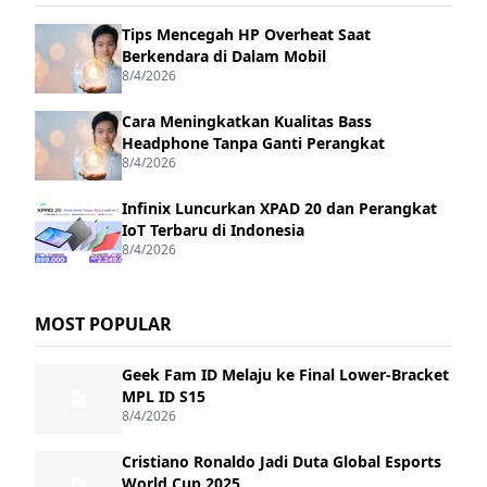
Tips Mencegah HP Overheat Saat
Berkendara di Dalam Mobil
8/4/2026
Cara Meningkatkan Kualitas Bass
Headphone Tanpa Ganti Perangkat
8/4/2026
Infinix Luncurkan XPAD 20 dan Perangkat
IoT Terbaru di Indonesia
8/4/2026
MOST POPULAR
Geek Fam ID Melaju ke Final Lower-Bracket
MPL ID S15
8/4/2026
Cristiano Ronaldo Jadi Duta Global Esports
World Cup 2025