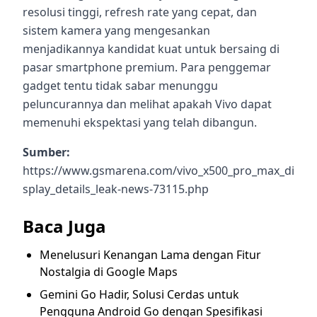
resolusi tinggi, refresh rate yang cepat, dan
sistem kamera yang mengesankan
menjadikannya kandidat kuat untuk bersaing di
pasar smartphone premium. Para penggemar
gadget tentu tidak sabar menunggu
peluncurannya dan melihat apakah Vivo dapat
memenuhi ekspektasi yang telah dibangun.
Sumber:
https://www.gsmarena.com/vivo_x500_pro_max_di
splay_details_leak-news-73115.php
Baca Juga
Menelusuri Kenangan Lama dengan Fitur
Nostalgia di Google Maps
Gemini Go Hadir, Solusi Cerdas untuk
Pengguna Android Go dengan Spesifikasi