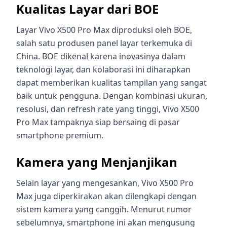
Kualitas Layar dari BOE
Layar Vivo X500 Pro Max diproduksi oleh BOE,
salah satu produsen panel layar terkemuka di
China. BOE dikenal karena inovasinya dalam
teknologi layar, dan kolaborasi ini diharapkan
dapat memberikan kualitas tampilan yang sangat
baik untuk pengguna. Dengan kombinasi ukuran,
resolusi, dan refresh rate yang tinggi, Vivo X500
Pro Max tampaknya siap bersaing di pasar
smartphone premium.
Kamera yang Menjanjikan
Selain layar yang mengesankan, Vivo X500 Pro
Max juga diperkirakan akan dilengkapi dengan
sistem kamera yang canggih. Menurut rumor
sebelumnya, smartphone ini akan mengusung