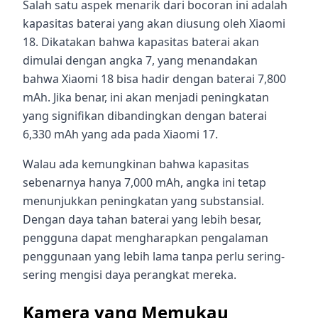
Salah satu aspek menarik dari bocoran ini adalah
kapasitas baterai yang akan diusung oleh Xiaomi
18. Dikatakan bahwa kapasitas baterai akan
dimulai dengan angka 7, yang menandakan
bahwa Xiaomi 18 bisa hadir dengan baterai 7,800
mAh. Jika benar, ini akan menjadi peningkatan
yang signifikan dibandingkan dengan baterai
6,330 mAh yang ada pada Xiaomi 17.
Walau ada kemungkinan bahwa kapasitas
sebenarnya hanya 7,000 mAh, angka ini tetap
menunjukkan peningkatan yang substansial.
Dengan daya tahan baterai yang lebih besar,
pengguna dapat mengharapkan pengalaman
penggunaan yang lebih lama tanpa perlu sering-
sering mengisi daya perangkat mereka.
Kamera yang Memukau