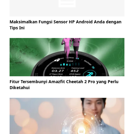
Maksimalkan Fungsi Sensor HP Android Anda dengan
Tips Ini
Fitur Tersembunyi Amazfit Cheetah 2 Pro yang Perlu
Diketahui