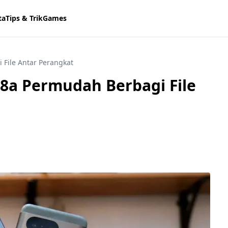
ta
Tips & Trik
Games
i File Antar Perangkat
l 8a Permudah Berbagi File