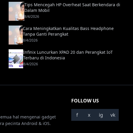
Tips Mencegah HP Overheat Saat Berkendara di
Dalam Mobil
8/4/2026
Cara Meningkatkan Kualitas Bass Headphone
Tanpa Ganti Perangkat
8/4/2026
Infinix Luncurkan XPAD 20 dan Perangkat IoT
Terbaru di Indonesia
8/4/2026
FOLLOW US
f
x
ig
vk
semua hal mengenai gadget
ra pecinta Android & iOS.