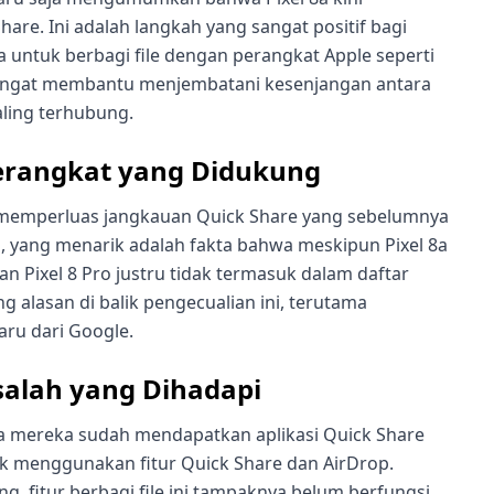
hare. Ini adalah langkah yang sangat positif bagi
ntuk berbagi file dengan perangkat Apple seperti
 sangat membantu menjembatani kesenjangan antara
aling terhubung.
Perangkat yang Didukung
emperluas jangkauan Quick Share yang sebelumnya
 yang menarik adalah fakta bahwa meskipun Pixel 8a
dan Pixel 8 Pro justru tidak termasuk dalam daftar
g alasan di balik pengecualian ini, terutama
aru dari Google.
alah yang Dihadapi
a mereka sudah mendapatkan aplikasi Quick Share
uk menggunakan fitur Quick Share dan AirDrop.
, fitur berbagi file ini tampaknya belum berfungsi