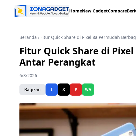
Home
New Gadget
Compare
Beri
Beranda
› Fitur Quick Share di Pixel 8a Permudah Berbag
Fitur Quick Share di Pixe
Antar Perangkat
6/3/2026
Bagikan
f
X
P
WA