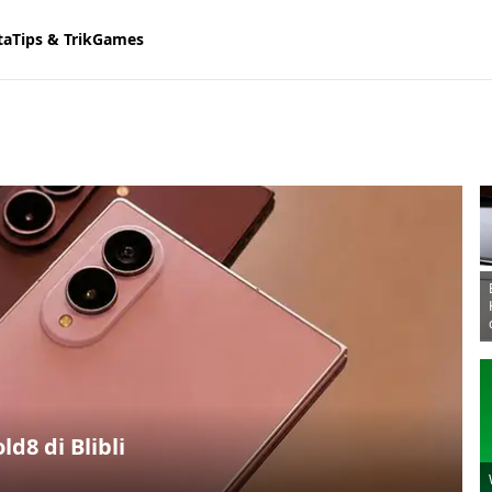
ta
Tips & Trik
Games
d8 di Blibli