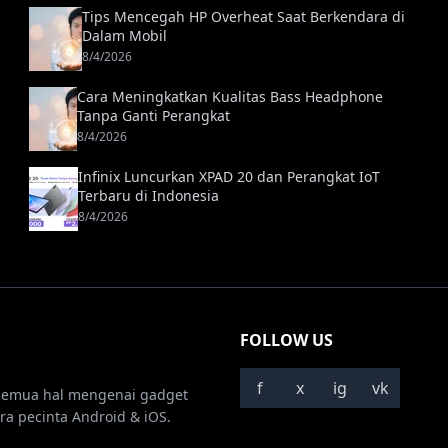
Tips Mencegah HP Overheat Saat Berkendara di
Dalam Mobil
8/4/2026
Cara Meningkatkan Kualitas Bass Headphone
Tanpa Ganti Perangkat
8/4/2026
Infinix Luncurkan XPAD 20 dan Perangkat IoT
Terbaru di Indonesia
8/4/2026
FOLLOW US
f
x
ig
vk
semua hal mengenai gadget
ra pecinta Android & iOS.