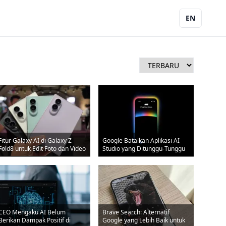
EN
Fitur Galaxy AI di Galaxy Z
Google Batalkan Aplikasi AI
Fold8 untuk Edit Foto dan Video
Studio yang Ditunggu-Tunggu
CEO Mengaku AI Belum
Brave Search: Alternatif
Berikan Dampak Positif di
Google yang Lebih Baik untuk